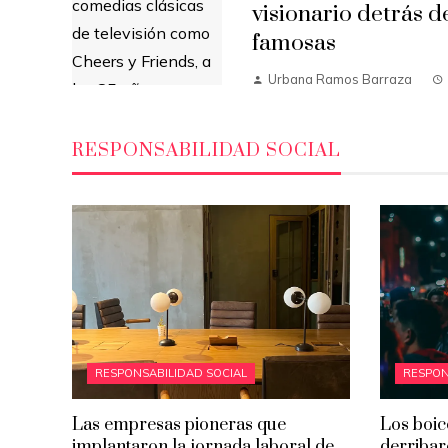
visionario detrás d
famosas
Urbana Ramos Barraza
RESPONSABILIDAD SOCIAL
RESPONSABILIDAD SOCIAL
RESPON
Las empresas pioneras que
Los boic
implantaron la jornada laboral de
derribar