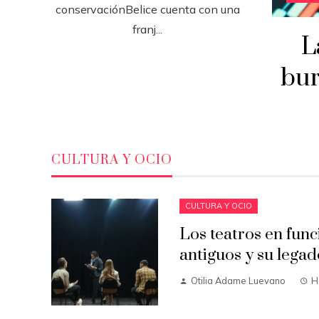
conservaciónBelice cuenta con una
franj...
L
bur
CULTURA Y OCIO
CULTURA Y OCIO
Los teatros en fun
antiguos y su legad
Otilia Adame Luevano
H