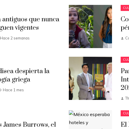
CUL
 antiguos que nunca
Co
guen vigentes
pé
Hace 2 semanas
C
CUL
isea despierta la
Pa
ogía griega
In
20
Hace 1 mes
T
CUL
s James Burrows, el
El