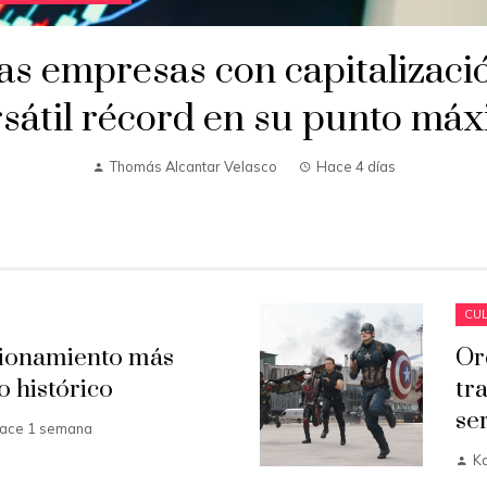
as empresas con capitalizaci
sátil récord en su punto má
Thomás Alcantar Velasco
Hace 4 días
CUL
cionamiento más
Or
o histórico
tr
se
ace 1 semana
K