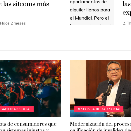
e las sitcoms más
la
ex
Hace 2 meses
T
SABILIDAD SOCIAL
RESPONSABILIDAD SOCIAL
ots de consumidores que
Modernización del proces
on sistemas injustos y
calificación de invalidez d