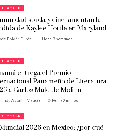
TURA Y OCIO
munidad sorda y cine lamentan la
rdida de Kaylee Hottle en Maryland
ochi Roldán Durán
Hace 3 semanas
TURA Y OCIO
namá entrega el Premio
ternacional Panameño de Literatura
26 a Carlos Malo de Molina
homás Alcantar Velasco
Hace 2 meses
TURA Y OCIO
 Mundial 2026 en México: ¿por qué