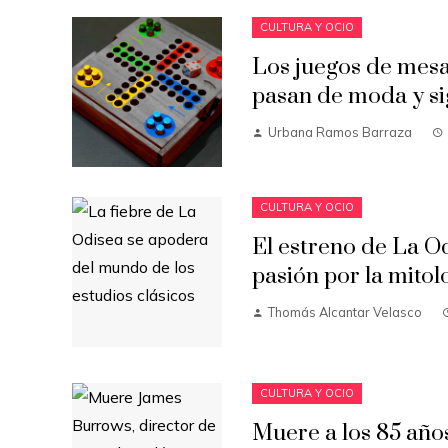
CULTURA Y OCIO
Los juegos de mesa
pasan de moda y si
Urbana Ramos Barraza
CULTURA Y OCIO
El estreno de La Od
pasión por la mitol
Thomás Alcantar Velasco
CULTURA Y OCIO
Muere a los 85 año