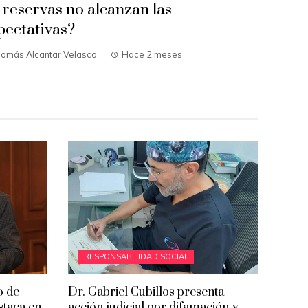
s reservas no alcanzan las
pectativas?
homás Alcantar Velasco
Hace 2 meses
RESPONSABILIDAD SOCIAL
o de
Dr. Gabriel Cubillos presenta
estaca en
acción judicial por difamación y