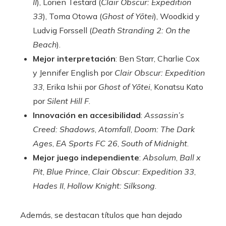
II
), Lorien Testard (
Clair Obscur: Expedition
33
), Toma Otowa (
Ghost of Yōtei
), Woodkid y
Ludvig Forssell (
Death Stranding 2: On the
Beach
).
Mejor interpretación
: Ben Starr, Charlie Cox
y Jennifer English por
Clair Obscur: Expedition
33
, Erika Ishii por
Ghost of Yōtei
, Konatsu Kato
por
Silent Hill F
.
Innovación en accesibilidad
:
Assassin’s
Creed: Shadows
,
Atomfall
,
Doom: The Dark
Ages
,
EA Sports FC 26
,
South of Midnight
.
Mejor juego independiente
:
Absolum
,
Ball x
Pit
,
Blue Prince
,
Clair Obscur: Expedition 33
,
Hades II
,
Hollow Knight: Silksong
.
Además, se destacan títulos que han dejado