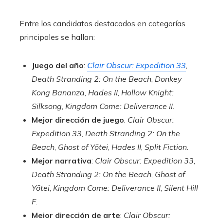
Entre los candidatos destacados en categorías
principales se hallan:
Juego del año
:
Clair Obscur: Expedition 33
,
Death Stranding 2: On the Beach
,
Donkey
Kong Bananza
,
Hades II
,
Hollow Knight:
Silksong
,
Kingdom Come: Deliverance II
.
Mejor dirección de juego
:
Clair Obscur:
Expedition 33
,
Death Stranding 2: On the
Beach
,
Ghost of Yōtei
,
Hades II
,
Split Fiction
.
Mejor narrativa
:
Clair Obscur: Expedition 33
,
Death Stranding 2: On the Beach
,
Ghost of
Yōtei
,
Kingdom Come: Deliverance II
,
Silent Hill
F
.
Mejor dirección de arte
:
Clair Obscur: