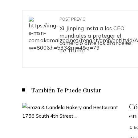
POST PREVIO
Xi Jinping insta a los CEO
mundiales a proteger el
comercio ante los aranceles
de Trump
También Te Puede Gustar
Có
en
E