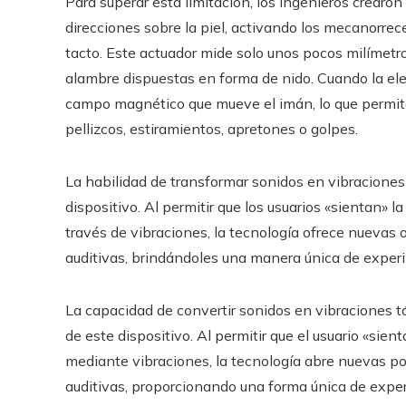
Para superar esta limitación, los ingenieros crearo
direcciones sobre la piel, activando los mecanorrec
tacto. Este actuador mide solo unos pocos milímetr
alambre dispuestas en forma de nido. Cuando la ele
campo magnético que mueve el imán, lo que permite
pellizcos, estiramientos, apretones o golpes.
La habilidad de transformar sonidos en vibraciones 
dispositivo. Al permitir que los usuarios «sientan» 
través de vibraciones, la tecnología ofrece nuevas
auditivas, brindándoles una manera única de experi
La capacidad de convertir sonidos en vibraciones 
de este dispositivo. Al permitir que el usuario «sien
mediante vibraciones, la tecnología abre nuevas p
auditivas, proporcionando una forma única de experi