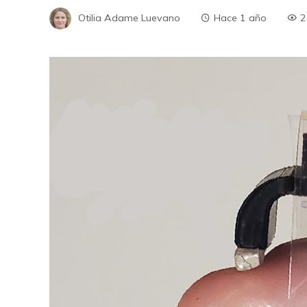
Otilia Adame Luevano
Hace 1 año
2