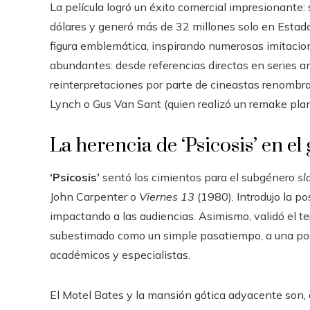
La película logró un éxito comercial impresionant
dólares y generó más de 32 millones solo en Esta
figura emblemática, inspirando numerosas imitacion
abundantes: desde referencias directas en series
reinterpretaciones por parte de cineastas renomb
Lynch o Gus Van Sant (quien realizó un remake pla
La herencia de ‘Psicosis’ en el
‘Psicosis’
sentó los cimientos para el subgénero
sl
John Carpenter o
Viernes 13
(1980). Introdujo la po
impactando a las audiencias. Asimismo, validó el ter
subestimado como un simple pasatiempo, a una posi
académicos y especialistas.
El Motel Bates y la mansión gótica adyacente son, d