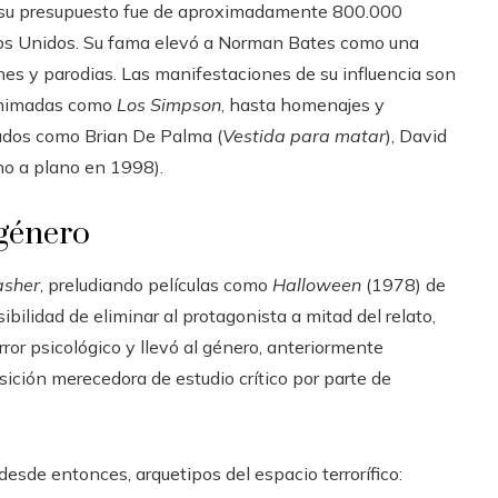
e: su presupuesto fue de aproximadamente 800.000
dos Unidos. Su fama elevó a Norman Bates como una
es y parodias. Las manifestaciones de su influencia son
 animadas como
Los Simpson
, hasta homenajes y
rados como Brian De Palma (
Vestida para matar
), David
no a plano en 1998).
 género
asher
, preludiando películas como
Halloween
(1978) de
sibilidad de eliminar al protagonista a mitad del relato,
ror psicológico y llevó al género, anteriormente
ción merecedora de estudio crítico por parte de
esde entonces, arquetipos del espacio terrorífico: