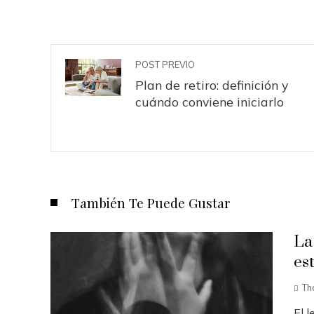
POST PREVIO
Plan de retiro: definición y
cuándo conviene iniciarlo
También Te Puede Gustar
La
est
Th
El 