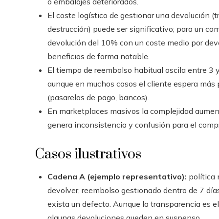
o embalajes deteriorados.
El coste logístico de gestionar una devolución (
destrucción) puede ser significativo; para un c
devolución del 10% con un coste medio por devo
beneficios de forma notable.
El tiempo de reembolso habitual oscila entre 3 y
aunque en muchos casos el cliente espera más p
(pasarelas de pago, bancos).
En marketplaces masivos la complejidad aumenta
genera inconsistencia y confusión para el comp
Casos ilustrativos
Cadena A (ejemplo representativo):
política
devolver, reembolso gestionado dentro de 7 días 
exista un defecto. Aunque la transparencia es e
algunas devoluciones queden en suspenso.