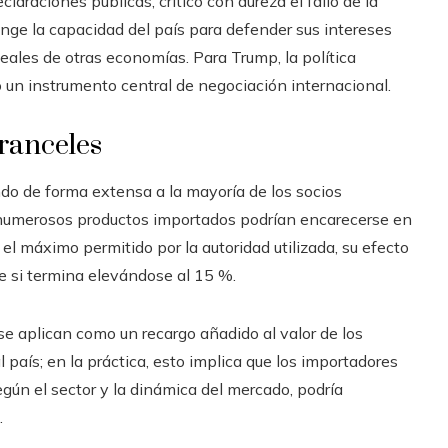
laraciones públicas, criticó con dureza el fallo de la
inge la capacidad del país para defender sus intereses
leales de otras economías. Para Trump, la política
o un instrumento central de negociación internacional.
aranceles
do de forma extensa a la mayoría de los socios
 numerosos productos importados podrían encarecerse en
el máximo permitido por la autoridad utilizada, su efecto
 si termina elevándose al 15 %.
e aplican como un recargo añadido al valor de los
 país; en la práctica, esto implica que los importadores
gún el sector y la dinámica del mercado, podría
.