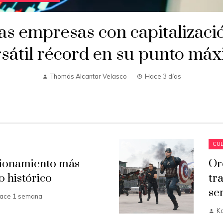
as empresas con capitalizaci
sátil récord en su punto má
Thomás Alcantar Velasco
Hace 3 días
CUL
cionamiento más
Or
o histórico
tr
se
ace 1 semana
K