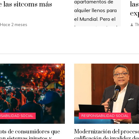
e las sitcoms más
la
ex
Hace 2 meses
T
SABILIDAD SOCIAL
RESPONSABILIDAD SOCIAL
ots de consumidores que
Modernización del proces
on sistemas injustos y
calificación de invalidez d