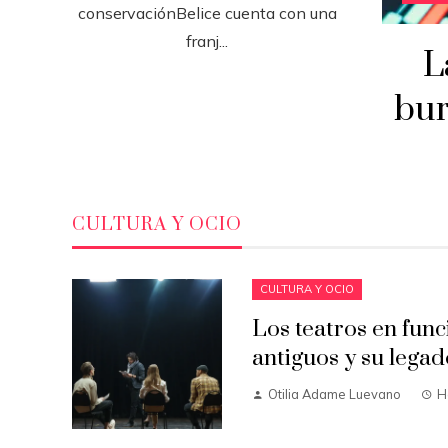
conservaciónBelice cuenta con una
franj...
L
bur
CULTURA Y OCIO
CULTURA Y OCIO
Los teatros en fun
antiguos y su legad
Otilia Adame Luevano
H