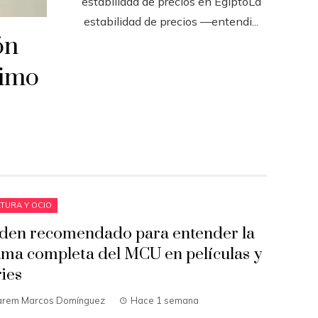
estabilidad de precios en EgiptoLa
estabilidad de precios —entendi...
ón
ximo
TURA Y OCIO
den recomendado para entender la
ama completa del MCU en películas y
ries
arem Marcos Domínguez
Hace 1 semana