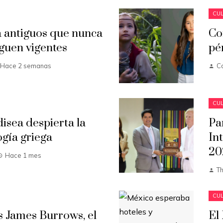
CUL
 antiguos que nunca
Co
guen vigentes
pé
Hace 2 semanas
C
CUL
isea despierta la
Pa
ogía griega
In
20
Hace 1 mes
T
CUL
s James Burrows, el
El