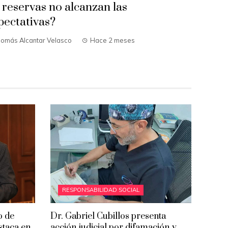
s reservas no alcanzan las
pectativas?
homás Alcantar Velasco
Hace 2 meses
RESPONSABILIDAD SOCIAL
o de
Dr. Gabriel Cubillos presenta
estaca en
acción judicial por difamación y