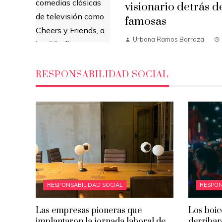
visionario detrás d
famosas
Urbana Ramos Barraza
RESPONSABILIDAD SOCIAL
RESPONSABILIDAD SOCIAL
RESPON
Las empresas pioneras que
Los boic
implantaron la jornada laboral de
derribar