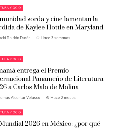
TURA Y OCIO
munidad sorda y cine lamentan la
rdida de Kaylee Hottle en Maryland
ochi Roldán Durán
Hace 3 semanas
TURA Y OCIO
namá entrega el Premio
ternacional Panameño de Literatura
26 a Carlos Malo de Molina
homás Alcantar Velasco
Hace 2 meses
TURA Y OCIO
 Mundial 2026 en México: ¿por qué