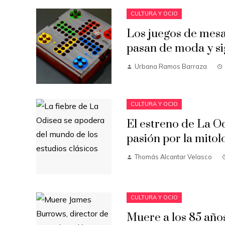
CULTURA Y OCIO
Los juegos de mesa
pasan de moda y si
Urbana Ramos Barraza
CULTURA Y OCIO
El estreno de La Od
pasión por la mitol
Thomás Alcantar Velasco
CULTURA Y OCIO
Muere a los 85 año