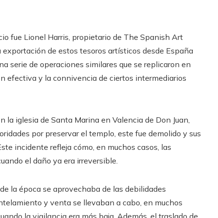
o fue Lionel Harris, propietario de The Spanish Art
la exportación de estos tesoros artísticos desde España
 una serie de operaciones similares que se replicaron en
ón efectiva y la connivencia de ciertos intermediarios
n la iglesia de Santa Marina en Valencia de Don Juan,
oridades por preservar el templo, este fue demolido y sus
ste incidente refleja cómo, en muchos casos, las
ando el daño ya era irreversible.
e de la época se aprovechaba de las debilidades
antelamiento y venta se llevaban a cabo, en muchos
uando la vigilancia era más baja. Además, el traslado de