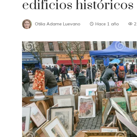
edificios históricos
Otilia Adame Luevano
Hace 1 año
2