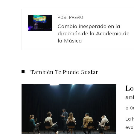
POST PREVIO
Cambio inesperado en la
dirección de la Academia de
la Música
También Te Puede Gustar
Lo
an
O
La h
evol