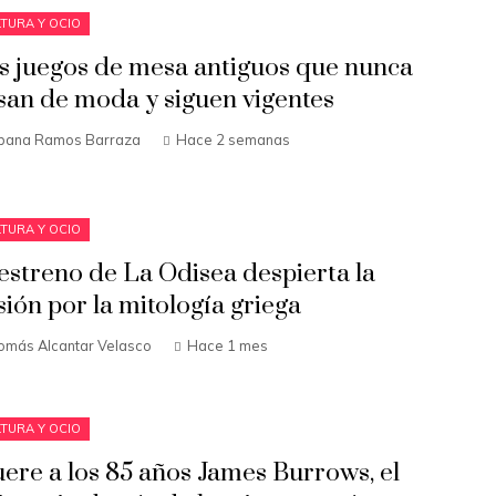
TURA Y OCIO
s juegos de mesa antiguos que nunca
san de moda y siguen vigentes
bana Ramos Barraza
Hace 2 semanas
TURA Y OCIO
 estreno de La Odisea despierta la
sión por la mitología griega
omás Alcantar Velasco
Hace 1 mes
TURA Y OCIO
ere a los 85 años James Burrows, el