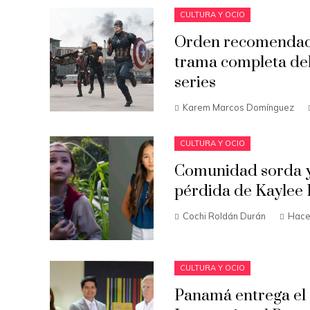
CULTURA Y OCIO
Orden recomendado
trama completa del
series
Karem Marcos Domínguez
CULTURA Y OCIO
Comunidad sorda y
pérdida de Kaylee 
Cochi Roldán Durán
Hace
CULTURA Y OCIO
Panamá entrega el