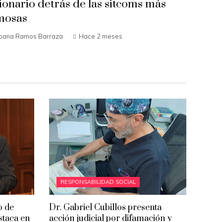
sionario detrás de las sitcoms más
mosas
bana Ramos Barraza
Hace 2 meses
RESPONSABILIDAD SOCIAL
o de
Dr. Gabriel Cubillos presenta
estaca en
acción judicial por difamación y