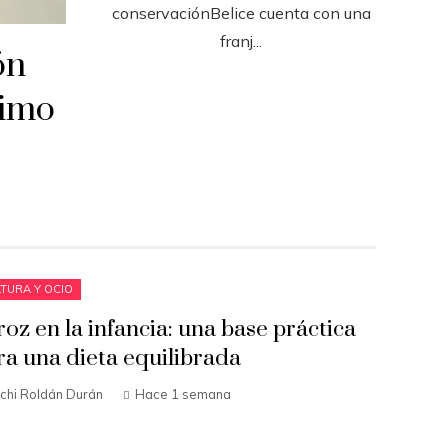
conservaciónBelice cuenta con una
franj...
ón
ximo
TURA Y OCIO
roz en la infancia: una base práctica
ra una dieta equilibrada
chi Roldán Durán
Hace 1 semana