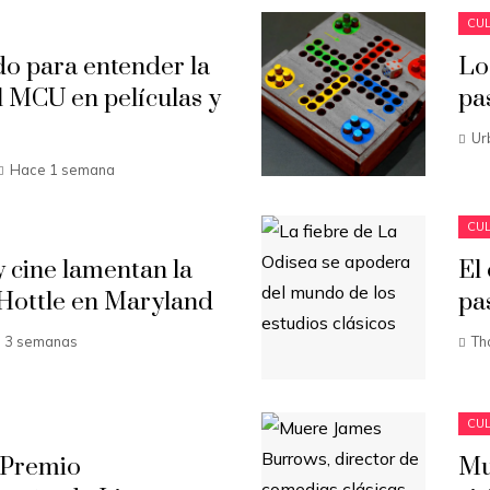
CUL
 para entender la
Lo
 MCU en películas y
pa
Ur
Hace 1 semana
CUL
 cine lamentan la
El
Hottle en Maryland
pa
 3 semanas
Th
CUL
 Premio
Mu