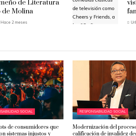
meño de Literatura
vi
o de Molina
fa
Hace 2 meses
Ur
SABILIDAD SOCIAL
RESPONSABILIDAD SOCIAL
ots de consumidores que
Modernización del proces
on sistemas injustos y
calificación de invalidez d