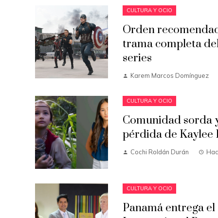
CULTURA Y OCIO
Orden recomendado
trama completa del
series
Karem Marcos Domínguez
CULTURA Y OCIO
Comunidad sorda y
pérdida de Kaylee 
Cochi Roldán Durán
Hac
CULTURA Y OCIO
Panamá entrega el