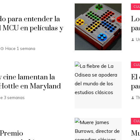
CUL
 para entender la
Lo
 MCU en películas y
pa
U
Hace 1 semana
CUL
 cine lamentan la
El
Hottle en Maryland
pa
e 3 semanas
T
CUL
 Premio
Mu