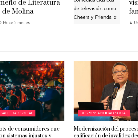
meño de Literatura
vi
o de Molina
fa
Hace 2 meses
U
SABILIDAD SOCIAL
RESPONSABILIDAD SOCIAL
ots de consumidores que
Modernización del proces
on sistemas injustos y
calificación de invalidez d