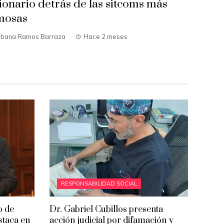
sionario detrás de las sitcoms más
mosas
rbana Ramos Barraza
Hace 2 meses
RESPONSABILIDAD SOCIAL
o de
Dr. Gabriel Cubillos presenta
estaca en
acción judicial por difamación y