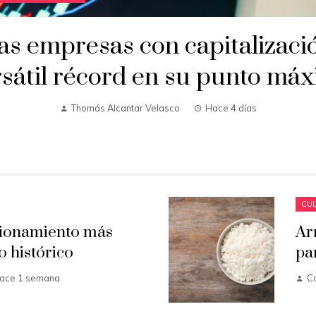
as empresas con capitalizaci
sátil récord en su punto má
Thomás Alcantar Velasco
Hace 4 días
CUL
cionamiento más
Ar
o histórico
pa
ace 1 semana
C