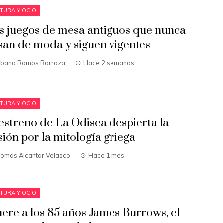
TURA Y OCIO
s juegos de mesa antiguos que nunca
san de moda y siguen vigentes
rbana Ramos Barraza
Hace 2 semanas
TURA Y OCIO
 estreno de La Odisea despierta la
sión por la mitología griega
homás Alcantar Velasco
Hace 1 mes
TURA Y OCIO
ere a los 85 años James Burrows, el