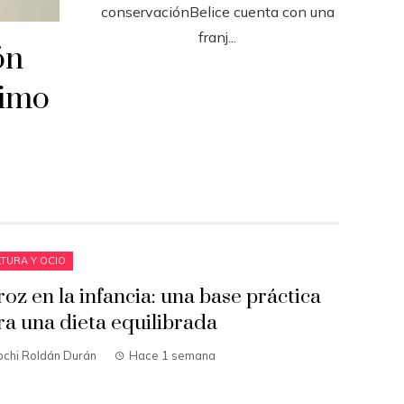
conservaciónBelice cuenta con una
franj...
ón
ximo
TURA Y OCIO
roz en la infancia: una base práctica
ra una dieta equilibrada
ochi Roldán Durán
Hace 1 semana