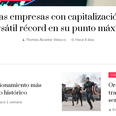
as empresas con capitalizaci
sátil récord en su punto má
Thomás Alcantar Velasco
Hace 4 días
CUL
cionamiento más
Or
o histórico
tr
se
ace 1 semana
K