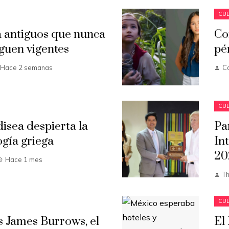
CUL
 antiguos que nunca
Co
guen vigentes
pé
Hace 2 semanas
C
CUL
isea despierta la
Pa
ogía griega
In
20
Hace 1 mes
T
CUL
s James Burrows, el
El