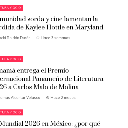
TURA Y OCIO
munidad sorda y cine lamentan la
rdida de Kaylee Hottle en Maryland
ochi Roldán Durán
Hace 3 semanas
TURA Y OCIO
namá entrega el Premio
ternacional Panameño de Literatura
26 a Carlos Malo de Molina
homás Alcantar Velasco
Hace 2 meses
TURA Y OCIO
 Mundial 2026 en México: ¿por qué