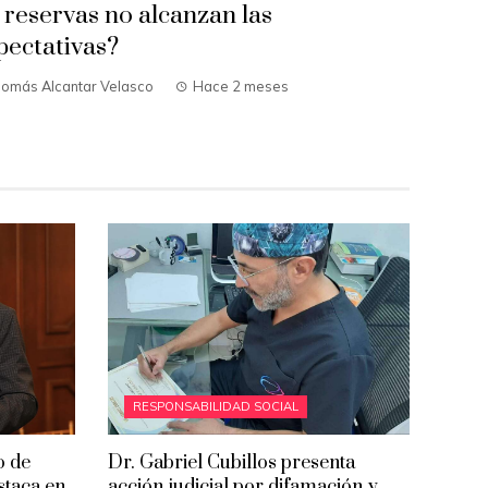
s reservas no alcanzan las
pectativas?
homás Alcantar Velasco
Hace 2 meses
RESPONSABILIDAD SOCIAL
o de
Dr. Gabriel Cubillos presenta
estaca en
acción judicial por difamación y