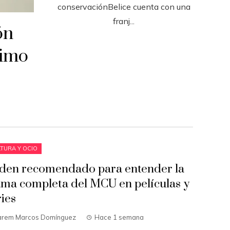
conservaciónBelice cuenta con una
franj...
ón
ximo
TURA Y OCIO
den recomendado para entender la
ama completa del MCU en películas y
ries
arem Marcos Domínguez
Hace 1 semana