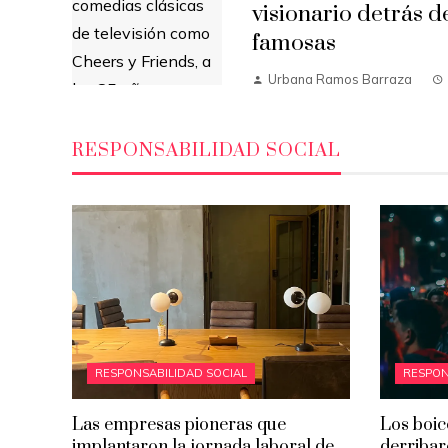
visionario detrás d
famosas
Urbana Ramos Barraza
RESPONSABILIDAD SOCIAL
RESPONSABILIDAD SOCIAL
RESPON
Las empresas pioneras que
Los boic
implantaron la jornada laboral de
derribar