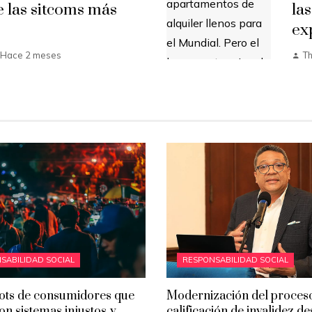
e las sitcoms más
la
ex
Hace 2 meses
T
SABILIDAD SOCIAL
RESPONSABILIDAD SOCIAL
ots de consumidores que
Modernización del proces
on sistemas injustos y
calificación de invalidez d