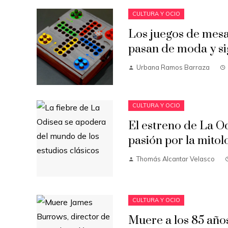
CULTURA Y OCIO
Los juegos de mesa
pasan de moda y si
Urbana Ramos Barraza
CULTURA Y OCIO
El estreno de La Od
pasión por la mitol
Thomás Alcantar Velasco
CULTURA Y OCIO
Muere a los 85 año