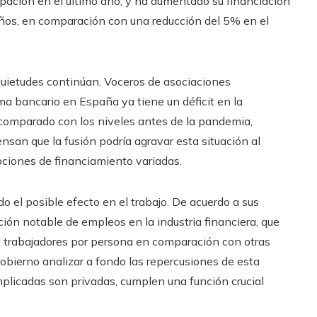
pación en el último año, y ha aumentado su financiación
ños, en comparación con una reducción del 5% en el
quietudes continúan. Voceros de asociaciones
ma bancario en España ya tiene un déficit en la
omparado con los niveles antes de la pandemia,
san que la fusión podría agravar esta situación al
pciones de financiamiento variadas.
o el posible efecto en el trabajo. De acuerdo a sus
cción notable de empleos en la industria financiera, que
y trabajadores por persona en comparación con otras
obierno analizar a fondo las repercusiones de esta
plicadas son privadas, cumplen una función crucial