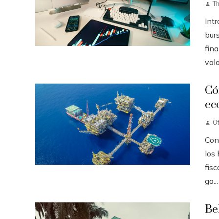
T
Int
burs
fin
valo
Có
ec
O
Con
los 
fisc
ga...
Be