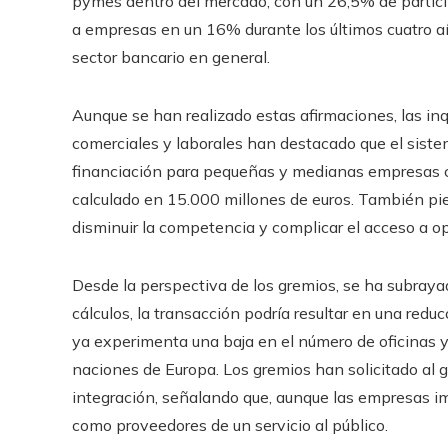
pymes dentro del mercado, con un 26,5% de partici
a empresas en un 16% durante los últimos cuatro a
sector bancario en general.
Aunque se han realizado estas afirmaciones, las in
comerciales y laborales han destacado que el siste
financiación para pequeñas y medianas empresas c
calculado en 15.000 millones de euros. También pien
disminuir la competencia y complicar el acceso a o
Desde la perspectiva de los gremios, se ha subrayad
cálculos, la transacción podría resultar en una redu
ya experimenta una baja en el número de oficinas 
naciones de Europa. Los gremios han solicitado al g
integración, señalando que, aunque las empresas im
como proveedores de un servicio al público.