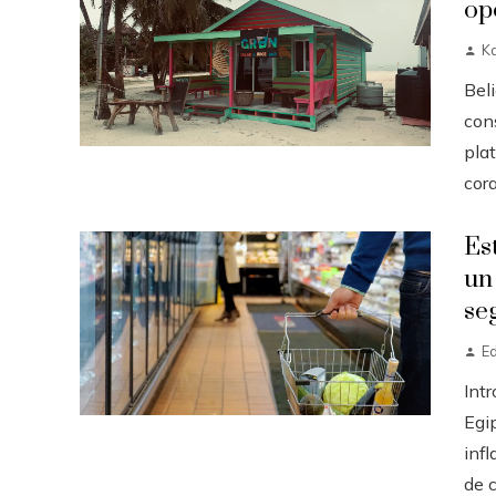
op
K
Beli
con
pla
cora
Es
un
se
E
Intr
Egi
inf
de c